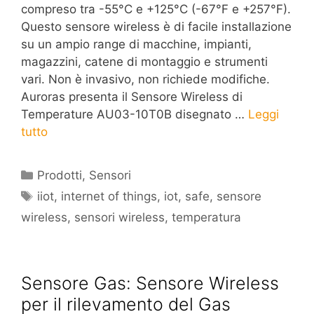
compreso tra -55°C e +125°C (-67°F e +257°F).
Questo sensore wireless è di facile installazione
su un ampio range di macchine, impianti,
magazzini, catene di montaggio e strumenti
vari. Non è invasivo, non richiede modifiche.
Auroras presenta il Sensore Wireless di
Temperature AU03-10T0B disegnato …
Leggi
tutto
Categorie
Prodotti
,
Sensori
Tag
iiot
,
internet of things
,
iot
,
safe
,
sensore
wireless
,
sensori wireless
,
temperatura
Sensore Gas: Sensore Wireless
per il rilevamento del Gas