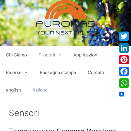
Vai
al
contenuto
Twitt
Chi Siamo
Prodotti
Applicazioni
Link
Pinte
Risorse
Rassegna stampa
Contatti
Face
english
italiano
Wha
Sensori