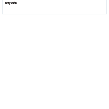
terbesar hari ini.
terpadu.
V
i
e
w
l
i
c
e
n
s
e
d
e
t
a
i
l
s