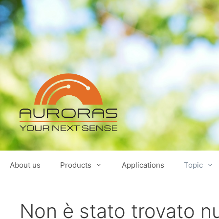
Vai
al
contenuto
About us
Products
Applications
Topic
Non è stato trovato nu