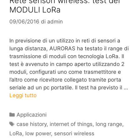
Rete sensori wireless: test dei
MODULI LoRa
09/06/2016
di
admin
In previsione di un utilizzo in reti di sensori a
lunga distanza, AURORAS ha testato il range di
trasmissione di moduli con tecnologia LoRa. Il
test è avvenuto in campo aperto utilizzando 2
moduli, configurati uno come trasmettitore e
l’altro come ricevitore collegato tramite porta
seriale ad un pc portatile. Il test ha previsto il …
Leggi tutto
Categorie
Applicazioni
Tag
case history
,
internet of things
,
long range
,
LoRa
,
low power
,
sensori wireless