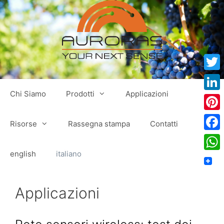
Vai
al
contenuto
Twitt
Chi Siamo
Prodotti
Applicazioni
Link
Pinte
Risorse
Rassegna stampa
Contatti
Face
english
italiano
Wha
Applicazioni